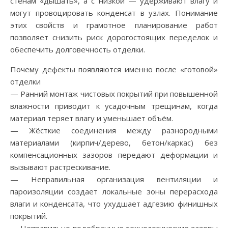
стенам «дышать», а с низкой — удерживают влагу и
могут провоцировать конденсат в узлах. Понимание
этих свойств и грамотное планирование работ
позволяет снизить риск дорогостоящих переделок и
обеспечить долговечность отделки.
Почему дефекты появляются именно после «готовой»
отделки
— Ранний монтаж чистовых покрытий при повышенной
влажности приводит к усадочным трещинам, когда
материал теряет влагу и уменьшает объём.
— Жёсткие соединения между разнородными
материалами (кирпич/дерево, бетон/каркас) без
компенсационных зазоров передают деформации и
вызывают растрескивание.
— Неправильная организация вентиляции и
пароизоляции создает локальные зоны перерасхода
влаги и конденсата, что ухудшает адгезию финишных
покрытий.
— Неправильно подобранные технологические зазоры